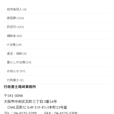
成年後見人 (4)
建設業 (136)
許認可 (135)
補助金 (82)
IT法務 (19)
遺言・相続 (9)
暮らしの法務 (24)
お知らせ (97)
行政書士 (2)
行政書士尾﨑事務所
〒541-0048
大阪市中央区瓦町三丁目 3番16号
OWL瓦町ビル4F ｾﾝﾀｰｵﾌｨｽ本町13号室
TEL：06-6125-5299 FAX：06-6125-5309