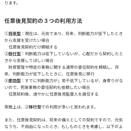
ります。
任意後見契約の３つの利用方法
①
将来型
：現在は、元気であり、将来、判断能力が低下したとき
から支援を受けたい場合
任意後見契約だけ締結する
②
移行型
：判断能力は低下していないが、心配だから契約したと
きから支援してほしい場合
財産管理や特定の事務に関する通常の委任契約を締結し、将
来、判断能力が低下したときに、任意後見に移行
③
即効型
：すでに判断能力が」若干低下しているが、身寄りがな
いので、死後事務の委任契約も依頼したい場合
任意契約後、速やかに任意後見監督人を選任する
実務上は、②
移行型
での利用が多いと思われます。
また、任意後見契約は、将来の備えとしての契約ですので、元気
なうち、不自由になったとき、もしものときを考慮し、以下のよ