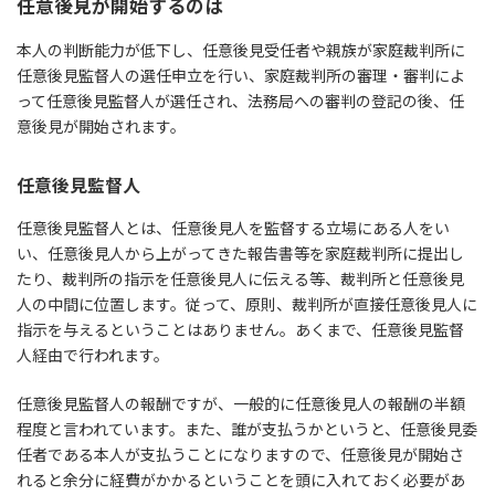
任意後見が開始するのは
本人の判断能力が低下し、任意後見受任者や親族が家庭裁判所に
任意後見監督人の選任申立を行い、家庭裁判所の審理・審判によ
って任意後見監督人が選任され、法務局への審判の登記の後、任
意後見が開始されます。
任意後見監督人
任意後見監督人とは、任意後見人を監督する立場にある人をい
い、任意後見人から上がってきた報告書等を家庭裁判所に提出し
たり、裁判所の指示を任意後見人に伝える等、裁判所と任意後見
人の中間に位置します。従って、原則、裁判所が直接任意後見人に
指示を与えるということはありません。あくまで、任意後見監督
人経由で行われます。
任意後見監督人の報酬ですが、一般的に任意後見人の報酬の半額
程度と言われています。また、誰が支払うかというと、任意後見委
任者である本人が支払うことになりますので、任意後見が開始さ
れると余分に経費がかかるということを頭に入れておく必要があ