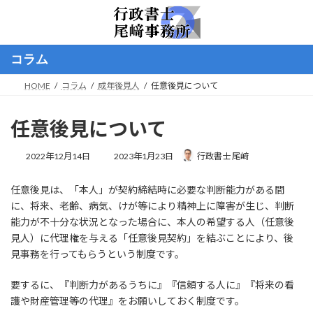
コ
ナ
ン
ビ
テ
ゲ
ン
ー
コラム
ツ
シ
へ
ョ
HOME
コラム
成年後見人
任意後見について
ス
ン
キ
に
ッ
移
任意後見について
プ
動
最
2022年12月14日
2023年1月23日
行政書士 尾﨑
終
更
任意後見は、「本人」が契約締結時に必要な判断能力がある間
新
日
に、将来、老齢、病気、けが等により精神上に障害が生じ、判断
時
能力が不十分な状況となった場合に、本人の希望する人（任意後
:
見人）に代理権を与える「任意後見契約」を結ぶことにより、後
見事務を行ってもらうという制度です。
要するに、『判断力があるうちに』『信頼する人に』『将来の看
護や財産管理等の代理』をお願いしておく制度です。