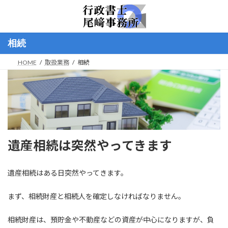
コ
ナ
ン
ビ
テ
ゲ
ン
ー
相続
ツ
シ
へ
ョ
HOME
取扱業務
相続
ス
ン
キ
に
ッ
移
プ
動
遺産相続は突然やってきます
遺産相続はある日突然やってきます。
まず、相続財産と相続人を確定しなければなりません。
相続財産は、預貯金や不動産などの資産が中心になりますが、負