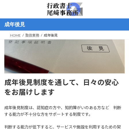
コ
ナ
ン
ビ
テ
ゲ
ン
ー
成年後見
ツ
シ
へ
ョ
HOME
取扱業務
成年後見
ス
ン
キ
に
ッ
移
プ
動
成年後見制度を通して、日々の安心
をお届けします
成年後見制度は、認知症の方や、知的障がいのある方など 判断
する能力が不十分な方をサポートする制度です。
判断する能力が低下すると、サービスや施設を利用するための契