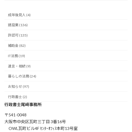
成年後見人 (4)
建設業 (136)
許認可 (135)
補助金 (82)
IT法務 (19)
遺言・相続 (9)
暮らしの法務 (24)
お知らせ (97)
行政書士 (2)
行政書士尾﨑事務所
〒541-0048
大阪市中央区瓦町三丁目 3番16号
OWL瓦町ビル4F ｾﾝﾀｰｵﾌｨｽ本町13号室