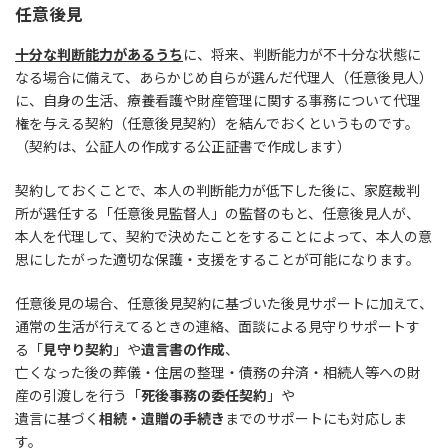
任意後見
十分な判断能力があるうち
に、将来、判断能力が不十分な状態に
なる場合に備えて、あらかじめ自らが選んだ代理人（任意後見人）
に、自身の生活、療養看護や財産管理に関する事務について代理
権を与える契約（任意後見契約）を結んでおくというものです。
（契約は、公証人の作成する公正証書で作成します）
契約しておくことで、本人の判断能力が低下した後に、家庭裁判
所が選任する「任意後見監督人」の監督のもと、任意後見人が、
本人を代理して、契約で決めたことをすることによって、本人の意
思にしたがった適切な保護・支援をすることが可能になります。
任意後見の場合、任意後見契約に基づいた後見サポートに加えて、
通常の生活が行えてるときの連絡、面談による見守りサポートす
る「
見守り契約
」や
遺言書の作成
、
亡くなった後の葬儀・住居の整理・債務の弁済・相続人等への財
産の引渡しを行う「
死後事務の委任契約
」や
遺言に基づく
相続・遺贈の手続き
までのサポートにも対応しま
す。