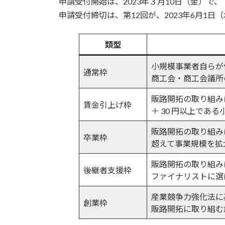
申請受付開始は、2023年３月10日（金）で、
申請受付締切は、第12回が、2023年6月1日（
類型
小規模事業者自らが
通常枠
商工会・商工会議所
販路開拓の取り組み
賃金引上げ枠
＋ 30 円以上であ
販路開拓の取り組み
卒業枠
超えて事業規模を拡
販路開拓の取り組み
後継者支援枠
ファイナリストに選
産業競争力強化法に
創業枠
販路開拓に取り組む