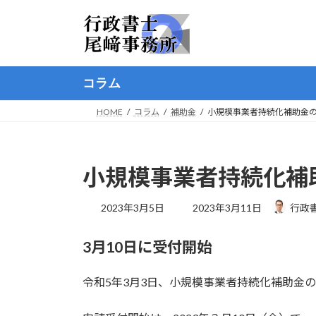
コ
ナ
ン
ビ
テ
ゲ
ン
ー
ツ
シ
コラム
へ
ョ
ス
ン
HOME
コラム
補助金
小規模事業者持続化補助金
キ
に
ッ
移
プ
動
小規模事業者持続化補
最
2023年3月5日
2023年3月11日
行政
終
更
3月10日に受付開始
新
日
時
令和5年3月3日、小規模事業者持続化補助金
: