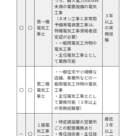
うち、最大電力500 kW
未満の需要設備の電気
工事
３年
（ネオン工事と非常用
第一種
以上
予備発電装置工事は、
〇
〇
電気工
の実
特種電気工事資格者認
事士
務経
定証が必要）
験
・一般用電気工作物の
電気工事
・主任電気工事士とし
て業務可能
・一般住宅や小規模な
店舗、事業所などの一
第二種
般用電気工作物の電気
〇
〇
電気工
工事
事士
・主任電気工事士とし
て業務可能（３年以上
の実務経験要）
最低
・特定建設業の営業所
１級電
３年
ごとの配置義務あり
気工事
以上
ー
〇
・専任技術者・主任技