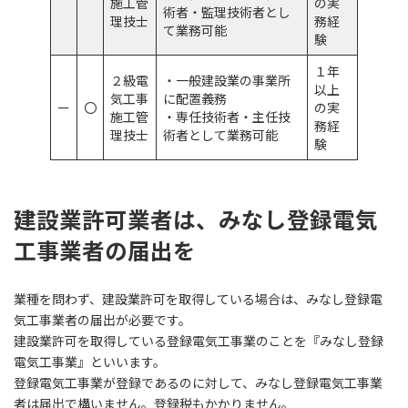
施工管
の実
術者・監理技術者とし
理技士
務経
て業務可能
験
１年
２級電
・一般建設業の事業所
以上
気工事
に配置義務
ー
〇
の実
施工管
・専任技術者・主任技
務経
理技士
術者として業務可能
験
建設業許可業者は、みなし登録電気
工事業者の届出を
業種を問わず、建設業許可を取得している場合は、みなし登録電
気工事業者の届出が必要です。
建設業許可を取得している登録電気工事業のことを『みなし登録
電気工事業』といいます。
登録電気工事業が登録であるのに対して、みなし登録電気工事業
者は届出で構いません。登録税もかかりません。