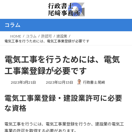
コ
ナ
ン
ビ
テ
ゲ
ン
ー
コラム
ツ
シ
へ
ョ
HOME
コラム
許認可
建設業
ス
ン
電気工事を行うためには、電気工事業登録が必要です
キ
に
ッ
移
プ
動
電気工事を行うためには、電気
工事業登録が必要です
最
2023年3月21日
2023年12月15日
行政書士 尾﨑
終
更
電気工事業登録・建設業許可に必要
新
日
な資格
時
:
電気工事を行うには、電気工事業登録を行うか、建設業の電気工
事業の許可を取得する必要があります。