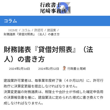
コ
ナ
ン
ビ
テ
ゲ
ン
ー
コラム
ツ
シ
へ
ョ
HOME
コラム
許認可
建設業
ス
ン
財務諸表『貸借対照表』（法人）の書き方
キ
に
ッ
移
プ
動
財務諸表『貸借対照表』（法
人）の書き方
最
2024年2月16日
2024年2月12日
行政書士 尾﨑
終
更
建設業許可業者は、毎事業年度終了後（４か月以内）に、許可行
新
日
政庁に決算変更届を提出しなければなりません。
時
決算変更届の財務諸表は、税理士や会計士が作成した確定申告用
:
の決算報告書を基に、建設業法に定められた様式に書き換えて作
成しなければなりません。