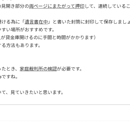
見開き部分の
両ページにまたがって押印
して、連続している
避ける為に「
遺言書在中
」と書いた封筒に封印して保存しまし
すい場所がおすすめです。
が貸金庫開けるのに手間と時間がかかります）
る方法もあります。
ったとき、
家庭裁判所の検認
が必要です。
心
ですね。
いて、見ていきたいと思います。