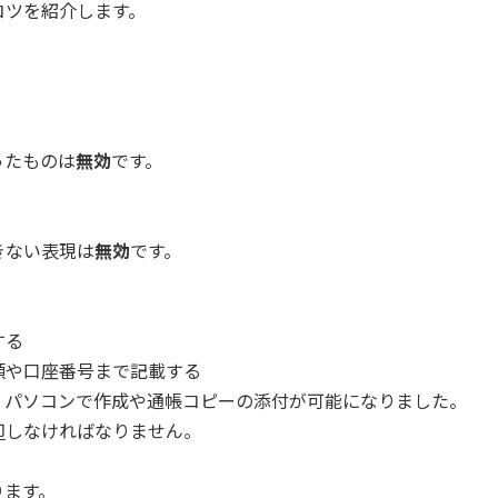
コツを紹介します。
たものは
無効
です。
。
ない表現は
無効
です。
する
や口座番号まで記載する
パソコンで作成や通帳コピーの添付が可能になりました。
印
しなければなりません。
ます。