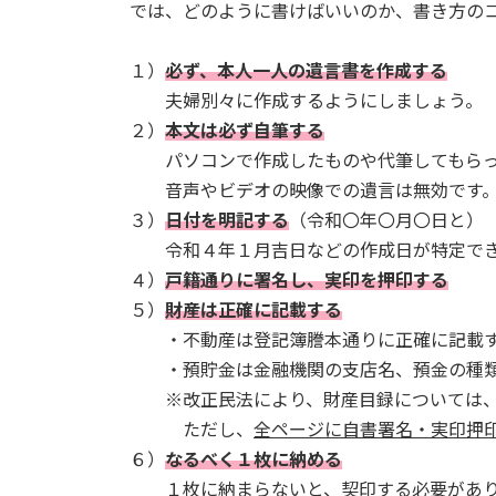
では、どのように書けばいいのか、書き方の
１）
必ず、本人一人の遺言書を作成する
夫婦別々に作成するようにしましょう。
２）
本文は必ず自筆する
パソコンで作成したものや代筆してもらっ
音声やビデオの映像での遺言は無効です
３）
日付を明記する
（令和〇年〇月〇日と）
令和４年１月吉日などの作成日が特定でき
４）
戸籍通りに署名し、実印を押印する
５）
財産は正確に記載する
・不動産は登記簿謄本通りに正確に記載
・預貯金は金融機関の支店名、預金の種類
※改正民法により、財産目録については、
ただし、
全ページに自書署名・実印押
６）
なるべく１枚に納める
１枚に納まらないと、契印する必要があり