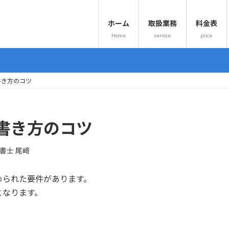
ホーム
取扱業務
料金表
Home
service
price
書き方のコツ
書き方のコツ
書士 尾﨑
められた要件があります。
となります。