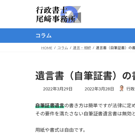
コ
ナ
ン
ビ
テ
ゲ
ン
ー
ツ
シ
コラム
へ
ョ
ス
ン
HOME
コラム
遺言・相続
遺言書（自筆証書）の
キ
に
ッ
移
プ
動
遺言書（自筆証書）の
最
2022年3月29日
2022年3月28日
行政
終
更
自筆証書遺言
の書き方は簡単ですが法律に定
新
日
その要件を満たさない自筆証書遺言書は無効
時
:
用紙や書式は自由です。