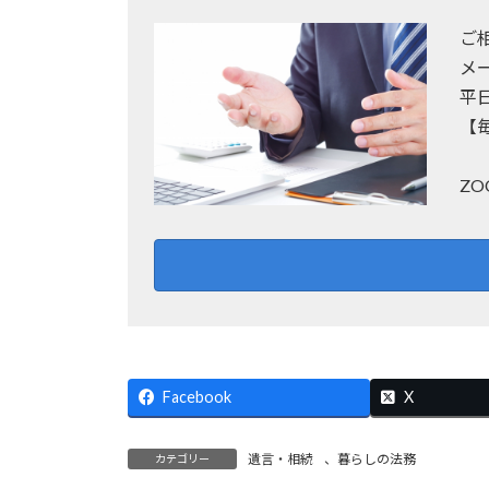
ご
メ
平
【
Z
Facebook
X
遺言・相続
、
暮らしの法務
カテゴリー