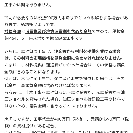
工事かは関係ありません。
許可が必要なのは税抜500万円未満までという誤解をする場合があ
ります。結構多いようです。
請負金額
は
消費税及び地方消費税を含めた金額
ですので、税抜金
額 454万５千円未満が軽微な建設工事です。
さらに、請け負う工事で、
注文者から材料を提供を受ける場合
は、
その材料の市場価格を請負金額に含めなければなりません
。
おまけに、材料提供に運送費がかかった場合は、その価格も請負
金額に含めることになります。
例えば、木造住宅工事で、発注者が木材を提供した場合は、その
代金を工事請負金額に含めなければなりません。
ちなみに、土木工事を請け負った下請け業者が、元請業者から油
圧ショベルを貸与された場合、油圧ショベルは建設工事の材料で
はないため、請負金額に含めることはありません。
念押しですが、工事代金が400万円（税抜）、元請から90万円（税
抜）の資材提供がある場合、
合計金額は、490万円（税抜）ですが、これは、軽微な建設工事で