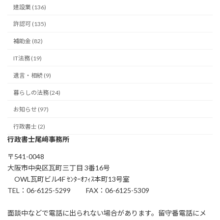
建設業 (136)
許認可 (135)
補助金 (82)
IT法務 (19)
遺言・相続 (9)
暮らしの法務 (24)
お知らせ (97)
行政書士 (2)
行政書士尾﨑事務所
〒541-0048
大阪市中央区瓦町三丁目 3番16号
OWL瓦町ビル4F ｾﾝﾀｰｵﾌｨｽ本町13号室
TEL：06-6125-5299 FAX：06-6125-5309
面談中などで電話に出られない場合があります。留守番電話にメ