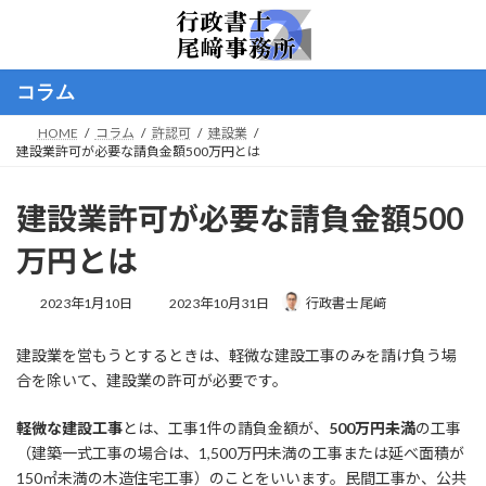
コ
ナ
ン
ビ
テ
ゲ
ン
ー
コラム
ツ
シ
へ
ョ
HOME
コラム
許認可
建設業
ス
ン
建設業許可が必要な請負金額500万円とは
キ
に
ッ
移
プ
動
建設業許可が必要な請負金額500
万円とは
最
2023年1月10日
2023年10月31日
行政書士 尾﨑
終
更
建設業を営もうとするときは、軽微な建設工事のみを請け負う場
新
日
合を除いて、建設業の許可が必要です。
時
:
軽微な建設工事
とは、工事1件の請負金額が、
500万円未満
の工事
（建築一式工事の場合は、1,500万円未満の工事または延べ面積が
150㎡未満の木造住宅工事）のことをいいます。民間工事か、公共