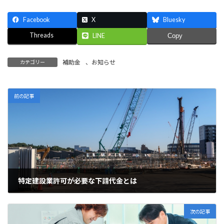
Facebook
X
Bluesky
Threads
LINE
Copy
補助金
、
お知らせ
カテゴリー
前の記事
特定建設業許可が必要な下請代金とは
2023年1月15日
次の記事