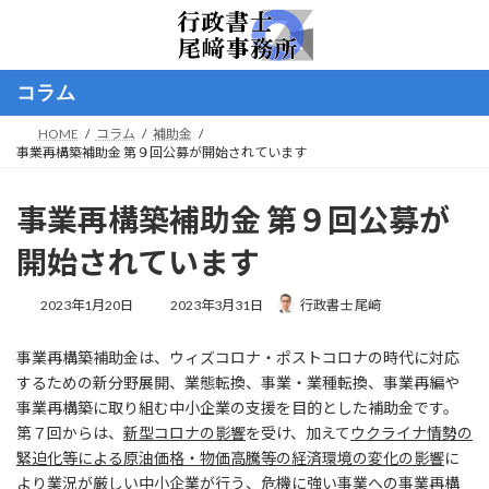
コ
ナ
ン
ビ
テ
ゲ
ン
ー
コラム
ツ
シ
へ
ョ
HOME
コラム
補助金
ス
ン
事業再構築補助金 第９回公募が開始されています
キ
に
ッ
移
プ
動
事業再構築補助金 第９回公募が
開始されています
最
2023年1月20日
2023年3月31日
行政書士 尾﨑
終
更
事業再構築補助金は、ウィズコロナ・ポストコロナの時代に対応
新
日
するための新分野展開、業態転換、事業・業種転換、事業再編や
時
事業再構築に取り組む中小企業の支援を目的とした補助金です。
:
第７回からは、
新型コロナの影響
を受け、加えて
ウクライナ情勢の
緊迫化等による原油価格・物価高騰等の経済環境の変化の影響
に
より業況が厳しい中小企業が行う、危機に強い事業への事業再構