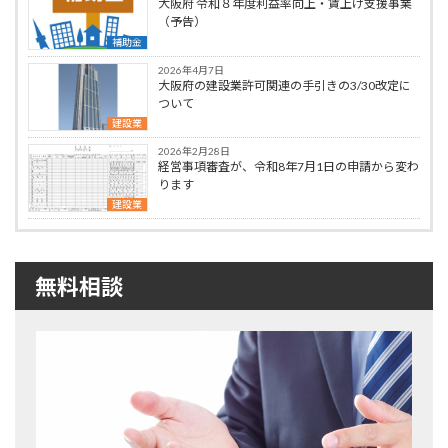
大阪府 令和８年度利益率向上・賃上げ支援事業
（予告）
補助金
2026年4月7日
大阪府の建設業許可関連の手引きの3/30改定に
ついて
建設業
2026年2月28日
経営事項審査が、令和8年7月1日の申請から変わ
ります
建設業
無料相談