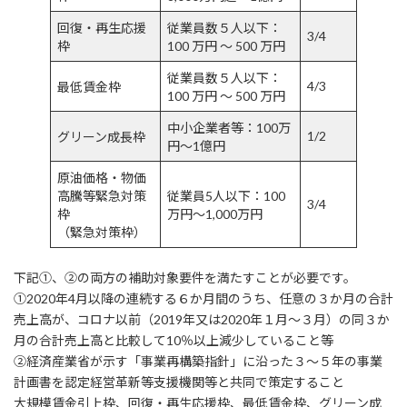
回復・再生応援
従業員数５人以下：
3/4
枠
100 万円 ～ 500 万円
従業員数５人以下：
4/3
最低賃金枠
100 万円 ～ 500 万円
中小企業者等：100万
1/2
グリーン成長枠
円～1億円
原油価格・物価
高騰等緊急対策
従業員5人以下：100
3/4
枠
万円～1,000万円
（緊急対策枠）
下記①、②の両方の補助対象要件を満たすことが必要です。
①2020年4月以降の連続する６か月間のうち、任意の３か月の合計
売上高が、コロナ以前（2019年又は2020年１月～３月）の同３か
月の合計売上高と比較して10％以上減少していること等
②経済産業省が示す「事業再構築指針」に沿った３～５年の事業
計画書を認定経営革新等支援機関等と共同で策定すること
大規模賃金引上枠、回復・再生応援枠、最低賃金枠、グリーン成