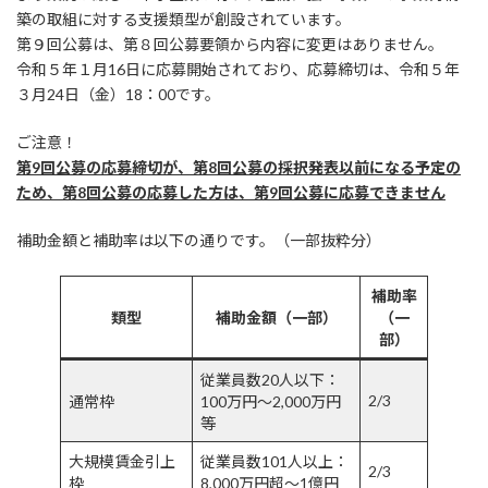
築の取組に対する支援類型が創設されています。
第９回公募は、第８回公募要領から内容に変更はありません。
令和５年１月16日に応募開始されており、応募締切は、令和５年
３月24日（金）18：00です。
ご注意！
第9回公募の応募締切が、第8回公募の採択発表以前になる予定の
ため、第8回公募の応募した方は、第9回公募に応募できません
補助金額と補助率は以下の通りです。（一部抜粋分）
補助率
類型
補助金額（一部）
（一
部）
従業員数20人以下：
2/3
通常枠
100万円～2,000万円
等
大規模賃金引上
従業員数101人以上：
2/3
枠
8,000万円超～1億円