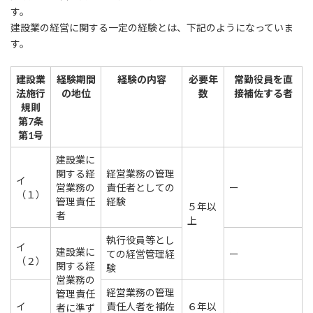
す。
建設業の経営に関する一定の経験とは、下記のようになっていま
す。
建設業
経験期間
経験の内容
必要年
常勤役員を直
法施行
の地位
数
接補佐する者
規則
第7条
第1号
建設業に
関する経
経営業務の管理
イ
営業務の
責任者としての
ー
（１）
管理責任
経験
５年以
者
上
執行役員等とし
イ
建設業に
ての経営管理経
ー
（２）
関する経
験
営業務の
経営業務の管理
管理責任
イ
責任人者を補佐
６年以
者に準ず