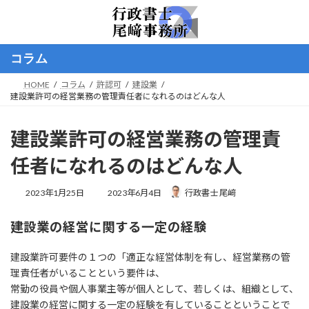
コ
ナ
ン
ビ
テ
ゲ
ン
ー
コラム
ツ
シ
へ
ョ
HOME
コラム
許認可
建設業
ス
ン
建設業許可の経営業務の管理責任者になれるのはどんな人
キ
に
ッ
移
プ
動
建設業許可の経営業務の管理責
任者になれるのはどんな人
最
2023年1月25日
2023年6月4日
行政書士 尾﨑
終
更
建設業の経営に関する一定の経験
新
日
時
建設業許可要件の１つの「適正な経営体制を有し、経営業務の管
:
理責任者がいることという要件は、
常勤の役員や個人事業主等が個人として、若しくは、組織として、
建設業の経営に関する一定の経験を有していることということで