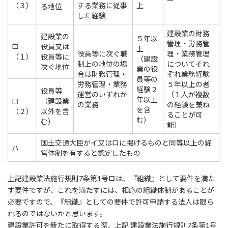
ー
（３）
する業務に従事
上
る地位
した経験
建設業の財務
建設業の
５年以
管理・労務管
ロ
役員又は
上
役員等に次ぐ職
理・業務管理
（１）
役員等に
（建設
制上の地位の場
についてそれ
次ぐ地位
業の役
合は財務管理・
ぞれ業務経験
員等の
労務管理・業務
５年以上の者
経験２
役員等
運営のいずれか
（１人が複数
年以上
ロ
（建設業
の業務
の経験を兼ね
を含
（２）
以外を含
ることが可
む）
む）
能）
国土交通大臣がイ又はロに掲げるものと同等以上の経
ハ
営体制を有すると認定したもの
上記建設業法施行規則7条第1号ロは、『組織』として要件を満た
す要件ですが、これを満たすには、相応の組織体制があることが
必要ですので、『組織』としての要件で許可申請する法人は限ら
れるのではないかと思います。
建設業許可を新たに取得する際、上記 建設業法施行規則7条第1号