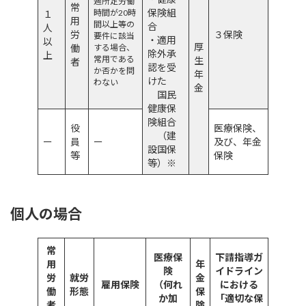
週所定労働
常
保険組
時間が20時
１
用
間以上等の
合
人
労
３保険
要件に
該当
・適用
以
厚
働
する場合、
除外承
上
常用である
生
者
認を受
か否かを問
年
けた
わない
金
国民
健康保
険組合
役
医療保険、
（建
ー
員
ー
及び、年金
設国保
等
保険
等）※
個人の場合
常
医療保
下請指導ガ
用
年
険
イドライン
労
就労
金
雇用保険
（何れ
における
働
形態
保
か加
「適切な保
者
険