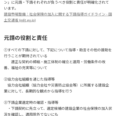
ン」に元請・下請それぞれが負うべき役割と責任が明確化されて
います。
建設市場整備：社会保険の加入に関する下請指導ガイドライン - 国
土交通省 (mlit.go.jp)
元請の役割と責任
①すべての下請に対して、下記について指導・助言その他の援助を
行うことが期待されている
適正な契約の締結・施工体制の確立と運用・労働条件の改
善、福祉の充実等について
②協力会社組織を通じた指導等
協力会社組織（協力会社や災害防止協会等）に所属する建設企
業に対して、長期的な観点から指導を行う
③下請企業選定時の確認・指導等
・下請契約に先立って、選定候補の建設企業の社会保険の加入状
況を確認し、適用除外でないにも