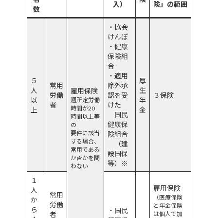
入）
険」の範囲
数
・協会
けんぽ
・健康
保険組
合
・適用
５
厚
常用
除外承
人
生
雇用保険
労働
認を受
３保険
以
年
週所定労働
者
けた
時間が20
上
金
国民
時間以上等
健康保
の
要件に該当
険組合
する場合、
（建
常用である
設国保
か否かを問
等）※
わない
１
雇用保険
人
常用
（医療保険
か
労働
と年金保険
ら
・国民
者
は個人
で
加