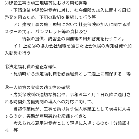
⑦建設工事の施工現場等における周知啓発
・下請企業や建設労働者に対し、社会保険の加入に関する周知
啓発を図るため、下記の取組を継続して行う等
ア）建設工事の施工現場において社会保険の加入に関するポ
スターの掲示、パンフレット等の資料及び
情報の提供、講習会の開催等の周知啓発を行うこと。
イ ）上記②の協力会社組織を通じた社会保険の周知啓発や加
入勧奨を行う
⑧法定福利費の適正な確保
・見積時から法定福利費を必要経費として適正に確保する 等
⑨一人親方の実態の適切性の確認
・労災保険料の適切な算出や、令和６年４月１日以降に適用さ
れる時間外労働規制の導入への対応に向けて、
当該作業員が、工事を請け負う個人事業主として現場に入場
するのか、実態が雇用契約を締結すべきと
考えられる雇用労働者として現場に入場するのか十分確認す
る 等