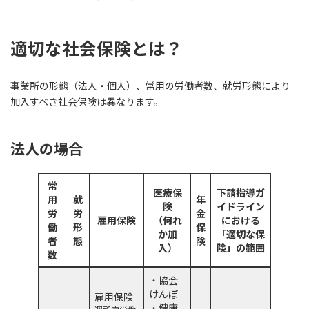
適切な社会保険とは？
事業所の形態（法人・個人）、常用の労働者数、就労形態により
加入すべき社会保険は異なります。
法人の場合
常
医療保
下請指導ガ
用
就
年
険
イドライン
労
労
金
雇用保険
（何れ
における
働
形
保
か加
「適切な保
者
態
険
入）
険」の範囲
数
・協会
けんぽ
雇用保険
・健康