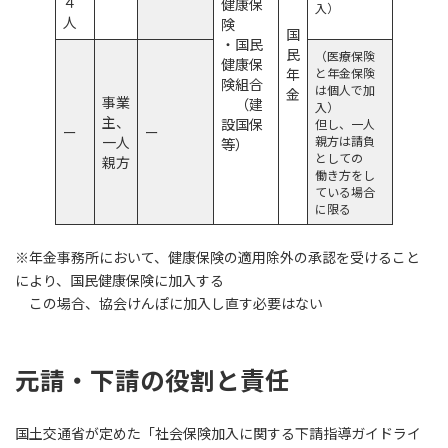
４
健康保
入
）
人
険
国
・国民
民
（医療保険
健康保
年
と年金保険
険組合
は個人で加
金
事業
（建
入）
主、
設国保
但し、一人
ー
ー
一人
親方は請負
等）
としての
親方
働き方をし
ている場合
に限る
※年金事務所において、健康保険の適用除外の承認を受けること
により、国民健康保険に加入する
この場合、協会けんぽに加入し直す必要はない
元請・下請の役割と責任
国土交通省が定めた「社会保険加入に関する下請指導ガイドライ