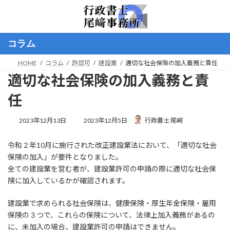
コ
ナ
ン
ビ
テ
ゲ
ン
ー
コラム
ツ
シ
へ
ョ
HOME
コラム
許認可
建設業
適切な社会保険の加入義務と責任
ス
ン
適切な社会保険の加入義務と責
キ
に
ッ
移
任
プ
動
最
2023年12月13日
2023年12月5日
行政書士 尾﨑
終
更
令和２年10月に施行された改正建設業法において、「適切な社会
新
日
保険の加入」が要件となりました。
時
全ての建設業を営む者が、建設業許可の申請の際に適切な社会保
:
険に加入しているかが確認されます。
建設業で求められる社会保険は、健康保険・厚生年金保険・雇用
保険の３つで、これらの保険について、法律上加入義務があるの
に、未加入の場合、建設業許可の申請はできません。