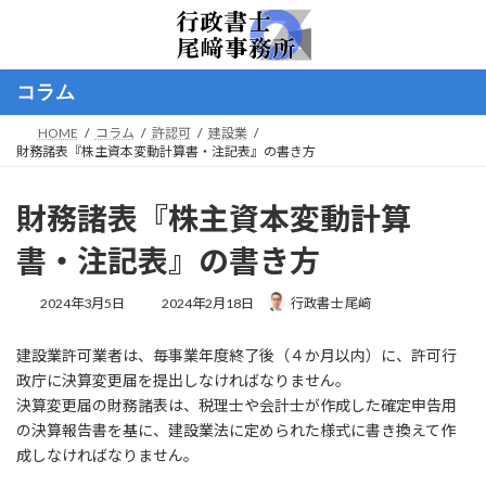
コ
ナ
ン
ビ
テ
ゲ
ン
ー
コラム
ツ
シ
へ
ョ
HOME
コラム
許認可
建設業
ス
ン
財務諸表『株主資本変動計算書・注記表』の書き方
キ
に
ッ
移
プ
動
財務諸表『株主資本変動計算
書・注記表』の書き方
最
2024年3月5日
2024年2月18日
行政書士 尾﨑
終
更
建設業許可業者は、毎事業年度終了後（４か月以内）に、許可行
新
日
政庁に決算変更届を提出しなければなりません。
時
決算変更届の財務諸表は、税理士や会計士が作成した確定申告用
:
の決算報告書を基に、建設業法に定められた様式に書き換えて作
成しなければなりません。