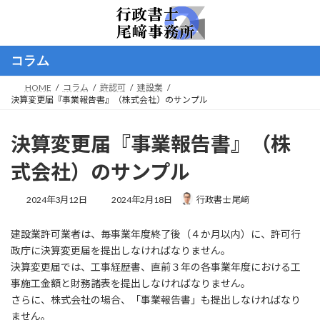
コ
ナ
ン
ビ
テ
ゲ
ン
ー
コラム
ツ
シ
へ
ョ
HOME
コラム
許認可
建設業
ス
ン
決算変更届『事業報告書』（株式会社）のサンプル
キ
に
ッ
移
プ
動
決算変更届『事業報告書』（株
式会社）のサンプル
最
2024年3月12日
2024年2月18日
行政書士 尾﨑
終
更
建設業許可業者は、毎事業年度終了後（４か月以内）に、許可行
新
日
政庁に決算変更届を提出しなければなりません。
時
決算変更届では、工事経歴書、直前３年の各事業年度における工
:
事施工金額と財務諸表を提出しなければなりません。
さらに、株式会社の場合、「事業報告書」も提出しなければなり
ません。