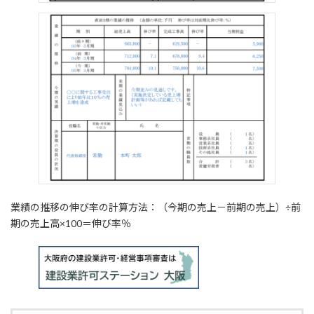
業績の推移の伸び率の計算方法：（今期の売上－前期の売上）÷前
期の売上高×100＝伸び率％