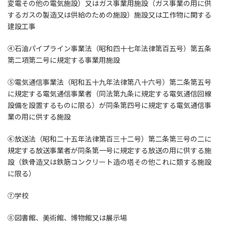
変電その他の電気施設）又はガス事業用施設（ガス事業の用に供
するガスの製造又は供給のための施設）施設又は工作物に関する
建設工事
④石油パイプライン事業法（昭和四十七年法律第百五号）第五条
第二項第二号に規定する事業用施設
⑤電気通信事業法（昭和五十九年法律第八十六号）第二条第五号
に規定する電気通信事業者（同法第九条に規定する電気通信回線
設備を設置するものに限る）が同条第四号に規定する電気通信事
業の用に供する施設
⑥放送法（昭和二十五年法律第百三十二号）第二条第三号の二に
規定する放送事業者が同条第一号に規定する放送の用に供する施
設（鉄骨造又は鉄筋コンクリート造の塔その他これに類する施設
に限る）
⑦学校
⑧図書館、美術館、博物館又は展示場