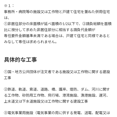
※１：
事務所・病院等の施設又は工作物と戸建て住宅を兼ねた併用住宅
は、
①非居住部分の床面積が延べ面積の1/2以下で、②請負総額を面積
比に按分して求めた非居住部分に相当する請負代金額が
専任要件金額基準未満である場合は、戸建て住宅と同様であると
みなして専任は求められません。
具体的な工事
①国・地方公共団体が注文者である施設又は工作物に関する建設
工事
②鉄道、軌道、索道、道路、橋、護岸、堤防、ダム、河川に関す
る工作物、砂防用工作物、飛行場、港湾施設、漁港施設、運河、
上水道又は下水道施設又は工作物に関する建設工事
③電気事業用施設（電気事業の用に供する発電、送電、配電又は