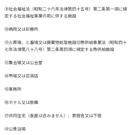
⑨社会福祉法（昭和二十六年法律第四十五号）第二条第一項に規
定する社会福祉事業の用に供する施設
⑩病院又は診療所
⑪火葬場、と畜場又は廃棄物処理施設⑫熱供給事業法（昭和四十
七年法律第八十八号）第二条第四項に規定する熱供給施設
⑬集会場又は公会堂
⑭市場又は百貨店
⑮事務所
⑯ホテル又は旅館
⑰共同住宅（長屋は含みません）、寄宿舎又は下宿
⑱公衆浴場