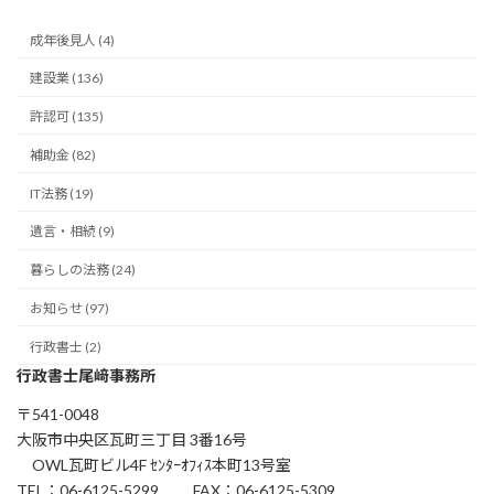
成年後見人 (4)
建設業 (136)
許認可 (135)
補助金 (82)
IT法務 (19)
遺言・相続 (9)
暮らしの法務 (24)
お知らせ (97)
行政書士 (2)
行政書士尾﨑事務所
〒541-0048
大阪市中央区瓦町三丁目 3番16号
OWL瓦町ビル4F ｾﾝﾀｰｵﾌｨｽ本町13号室
TEL：06-6125-5299 FAX：06-6125-5309