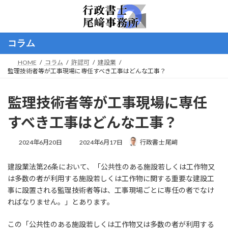
コ
ナ
ン
ビ
テ
ゲ
ン
ー
コラム
ツ
シ
へ
ョ
HOME
コラム
許認可
建設業
ス
ン
監理技術者等が工事現場に専任すべき工事はどんな工事？
キ
に
ッ
移
プ
動
監理技術者等が工事現場に専任
すべき工事はどんな工事？
最
2024年6月20日
2024年6月17日
行政書士 尾﨑
終
更
建設業法第26条において、「公共性のある施設若しくは工作物又
新
日
は多数の者が利用する施設若しくは工作物に関する重要な建設工
時
事に設置される監理技術者等は、工事現場ごとに専任の者でなけ
:
ればなりません。」とあります。
この「公共性のある施設若しくは工作物又は多数の者が利用する