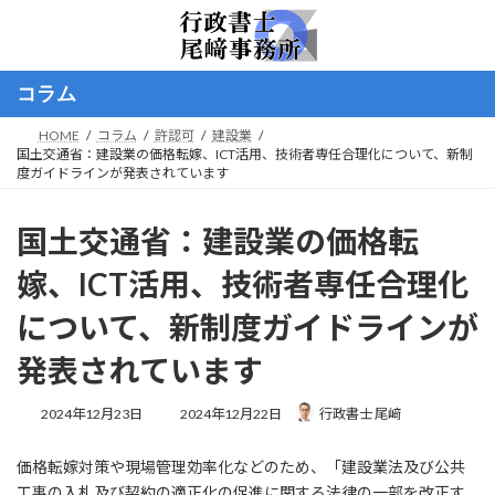
コ
ナ
ン
ビ
テ
ゲ
ン
ー
コラム
ツ
シ
へ
ョ
HOME
コラム
許認可
建設業
ス
ン
国土交通省：建設業の価格転嫁、ICT活用、技術者専任合理化について、新制
キ
に
度ガイドラインが発表されています
ッ
移
プ
動
国土交通省：建設業の価格転
嫁、ICT活用、技術者専任合理化
について、新制度ガイドラインが
発表されています
最
2024年12月23日
2024年12月22日
行政書士 尾﨑
終
更
価格転嫁対策や現場管理効率化などのため、「建設業法及び公共
新
日
工事の入札及び契約の適正化の促進に関する法律の一部を改正す