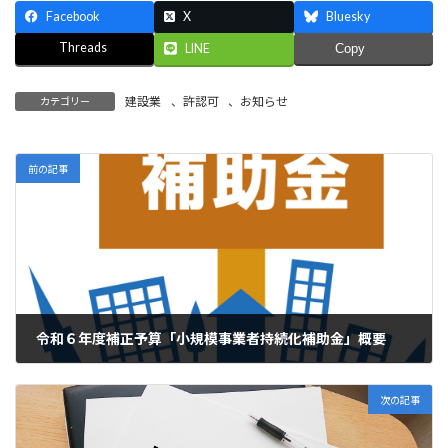
Facebook
X
Bluesky
Threads
LINE
Copy
建設業
、
許認可
、
お知らせ
カテゴリー
前の記事
令和６年度補正予算「小規模事業者持続化補助金」概要
2024年12月19日
次の記事