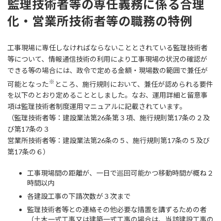
監理技術者等の専任義務に係る合理
化・営業所技術者等の職務の特例
工事現場に専任しなければならないこととされている監理技術者
等について、情報通信技術の利用により工事現場の状況の確認が
できる等の場合には、政令で定める金額・現場数の範囲で兼任が
※
可能となった
ところ、施行規則において、兼任が認められる要件
を以下のとおり定めることとしました。なお、運用詳細と留意事
項は監理技術者制度運用マニュアルに記載されています。
（監理技術者等：建設業法第26条第３項、施行規則第17条の２及
び第17条の３
営業所技術者等：建設業法第26条の５、施行規則第17条の５及び
第17条の６）
工事現場間の距離が、一日で巡回可能かつ移動時間が概ね２
時間以内
各建設工事の下請次数が３次まで
監理技術者等との連絡その他必要な措置を講ずるための者
（土木一式工事又は建築一式工事の場合は、当該建設工事の