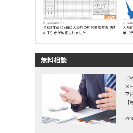
建設業
2026年6月29日
2026
令和8年6月26日に大阪府の経営事項審査申請
大阪
の手引きが改定されました
業（
無料相談
ご
メ
平
【
Z