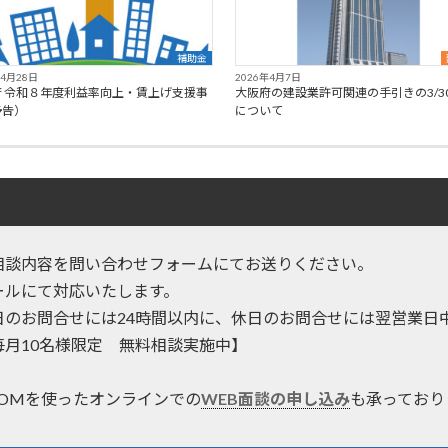
補助金
年4月28日
2026年4月7日
府 令和８年度利益率向上・賃上げ支援事
大阪府の建設業許可関連の手引きの3/3
予告）
について
相談内容を問い合わせフォームにてお送りください。
ールにて対応いたします。
日のお問合せには24時間以内に、休日のお問合せには翌営業日
毎月10名様限定 無料相談実施中】
OOMを使ったオンラインでの
WEB面談の申し込み
も承っており