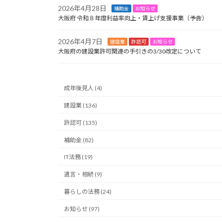
2026年4月28日
補助金
お知らせ
大阪府 令和８年度利益率向上・賃上げ支援事業（予告）
2026年4月7日
建設業
許認可
お知らせ
大阪府の建設業許可関連の手引きの3/30改定について
成年後見人 (4)
建設業 (136)
許認可 (135)
補助金 (82)
IT法務 (19)
遺言・相続 (9)
暮らしの法務 (24)
お知らせ (97)