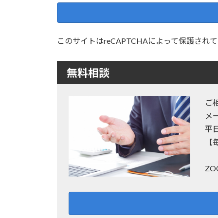
このサイトはreCAPTCHAによって保護されてお
無料相談
ご
メ
平
【
Z