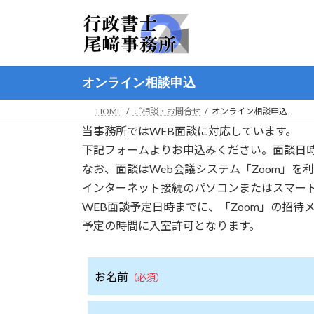
コ
ナ
ン
ビ
テ
ゲ
ン
ー
ツ
シ
オンライン相談申込
へ
ョ
ス
ン
HOME
ご相談・お問合せ
オンライン相談申込
キ
に
当事務所ではWEB面談に対応しています。
ッ
移
下記フォームよりお申込みください。面談日
プ
動
なお、面談はWeb会議システム「Zoom」を
インターネット接続のパソコンまたはスマー
WEB面談予定日時までに、「Zoom」の招
予定の時間に入室許可となります。
お名前
（必須）