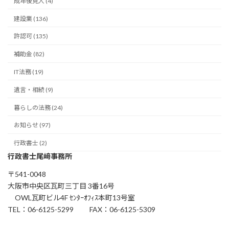
成年後見人 (4)
建設業 (136)
許認可 (135)
補助金 (82)
IT法務 (19)
遺言・相続 (9)
暮らしの法務 (24)
お知らせ (97)
行政書士 (2)
行政書士尾﨑事務所
〒541-0048
大阪市中央区瓦町三丁目 3番16号
OWL瓦町ビル4F ｾﾝﾀｰｵﾌｨｽ本町13号室
TEL：06-6125-5299 FAX：06-6125-5309