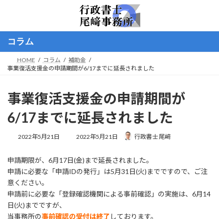
コ
ナ
ン
ビ
テ
ゲ
ン
ー
コラム
ツ
シ
へ
ョ
HOME
コラム
補助金
ス
ン
事業復活支援金の申請期間が6/17までに延長されました
キ
に
ッ
移
プ
動
事業復活支援金の申請期間が
6/17までに延長されました
最
2022年5月21日
2022年5月21日
行政書士 尾﨑
終
更
申請期限が、6月17日(金)まで延長されました。
新
日
申請に必要な「申請IDの発行」は5月31日(火)までですので、ご注
時
意ください。
:
申請前に必要な「登録確認機関による事前確認」の実施は、6月14
日(火)までですが、
当事務所の
事前確認の受付は終了
しております。