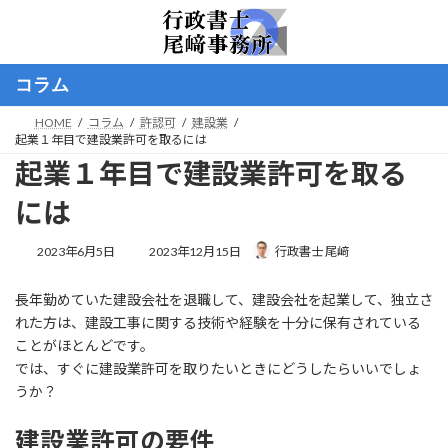
コ
ナ
ン
ビ
テ
ゲ
ン
ー
コラム
ツ
シ
へ
ョ
HOME
コラム
許認可
建設業
ス
ン
起業１年目で建設業許可を取るには
キ
に
起業１年目で建設業許可を取る
ッ
移
プ
動
には
最
2023年6月5日
2023年12月15日
行政書士 尾﨑
終
更
長年勤めていた建設会社を退職して、建設会社を起業して、独立さ
新
日
れた方は、建設工事に関する技術や経験を十分に保有されている
時
ことがほとんどです。
:
では、すぐに建設業許可を取りたいときにどうしたらいいでしょ
うか？
建設業許可の要件