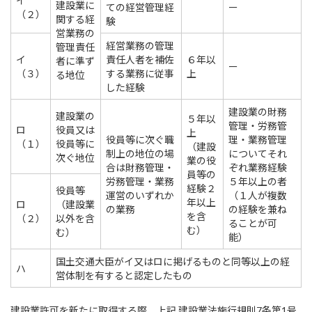
イ
建設業に
ての経営管理経
ー
（２）
関する経
験
営業務の
経営業務の管理
管理責任
イ
責任人者を補佐
６年以
者に準ず
ー
（３）
する業務に従事
上
る地位
した経験
建設業の財務
建設業の
５年以
管理・労務管
ロ
役員又は
上
役員等に次ぐ職
理・業務管理
（１）
役員等に
（建設
制上の地位の場
についてそれ
次ぐ地位
業の役
合は財務管理・
ぞれ業務経験
員等の
労務管理・業務
５年以上の者
経験２
役員等
運営のいずれか
（１人が複数
年以上
ロ
（建設業
の業務
の経験を兼ね
を含
（２）
以外を含
ることが可
む）
む）
能）
国土交通大臣がイ又はロに掲げるものと同等以上の経
ハ
営体制を有すると認定したもの
建設業許可を新たに取得する際、上記 建設業法施行規則7条第1号