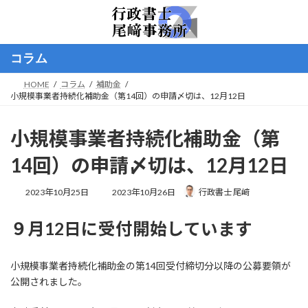
コ
ナ
ン
ビ
テ
ゲ
ン
ー
コラム
ツ
シ
へ
ョ
HOME
コラム
補助金
ス
ン
小規模事業者持続化補助金（第14回）の申請〆切は、12月12日
キ
に
ッ
移
プ
動
小規模事業者持続化補助金（第
14回）の申請〆切は、12月12日
最
2023年10月25日
2023年10月26日
行政書士 尾﨑
終
更
９月12日に受付開始しています
新
日
時
:
小規模事業者持続化補助金の第14回受付締切分以降の公募要領が
公開されました。