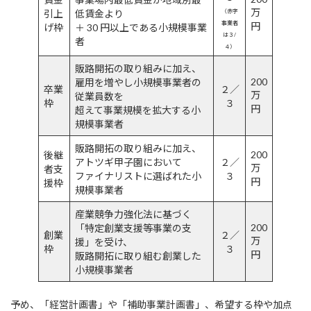
万
引上
低賃金より
（赤字
事業者
円
げ枠
＋ 30 円以上である小規模事業
は３
/
者
４）
販路開拓の取り組みに加え、
200
雇用を増やし小規模事業者の
卒業
２／
万
従業員数を
枠
３
円
超えて事業規模を拡大する小
規模事業者
販路開拓の取り組みに加え、
200
後継
アトツギ甲子園において
２／
万
者支
ファイナリストに選ばれた小
３
円
援枠
規模事業者
産業競争力強化法に基づく
200
「特定創業支援等事業の支
創業
２／
万
援」を受け、
枠
３
円
販路開拓に取り組む創業した
小規模事業者
予め、「経営計画書」や「補助事業計画書」、希望する枠や加点