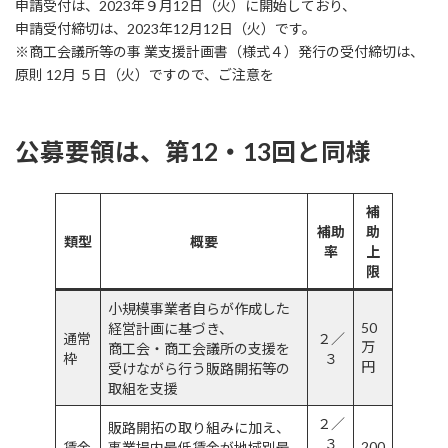
申請受付は、2023年９月12日（火）に開始しており、
申請受付締切は、2023年12月12日（火）です。
※商工会議所等の事 業支援計画書（様式４）発行の受付締切は、
原則 12月 ５日（火）ですので、ご注意を
公募要領は、第12・13回と同様
補
補助
助
類型
概要
率
上
限
小規模事業者自らが作成した
50
経営計画に基づき、
通常
２／
万
商工会・商工会議所の支援を
枠
３
円
受けながら行う販路開拓等の
取組を支援
２／
販路開拓の取り組みに加え、
３
200
賃金
事業場内最低賃金が地域別最