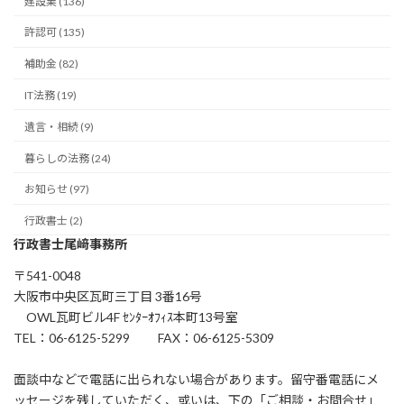
建設業 (136)
許認可 (135)
補助金 (82)
IT法務 (19)
遺言・相続 (9)
暮らしの法務 (24)
お知らせ (97)
行政書士 (2)
行政書士尾﨑事務所
〒541-0048
大阪市中央区瓦町三丁目 3番16号
OWL瓦町ビル4F ｾﾝﾀｰｵﾌｨｽ本町13号室
TEL：06-6125-5299 FAX：06-6125-5309
面談中などで電話に出られない場合があります。留守番電話にメ
ッセージを残していただく、或いは、下の「ご相談・お問合せ」