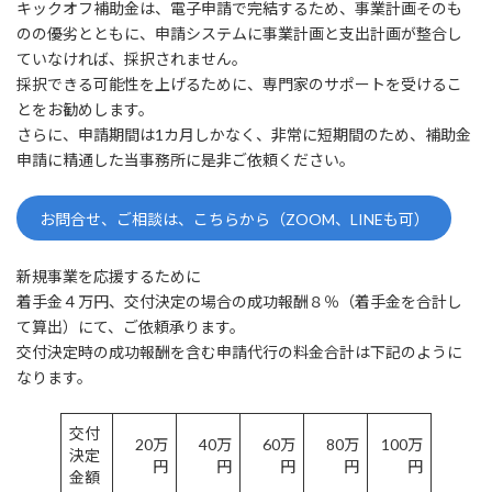
キックオフ補助金は、電子申請で完結するため、事業計画そのも
のの優劣とともに、申請システムに事業計画と支出計画が整合し
ていなければ、採択されません。
採択できる可能性を上げるために、専門家のサポートを受けるこ
とをお勧めします。
さらに、申請期間は1カ月しかなく、非常に短期間のため、補助金
申請に精通した当事務所に是非ご依頼ください。
お問合せ、ご相談は、こちらから（ZOOM、LINEも可）
新規事業を応援するために
着手金４万円、交付決定の場合の成功報酬８％（着手金を合計し
て算出）にて、ご依頼承ります。
交付決定時の成功報酬を含む申請代行の料金合計は下記のように
なります。
交付
20万
40万
60万
80万
100万
決定
円
円
円
円
円
金額