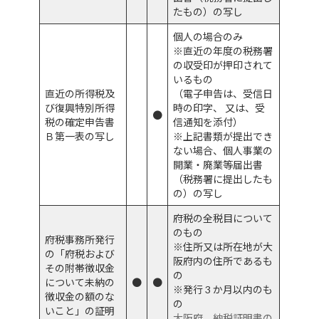
たもの）の写し
個人の場合のみ
※直近の年度の税務署
の収受印が押印されて
いるもの
直近の所得税及
（電子申告は、受信日
び復興特別所得
時の印字、 又は、受
●
税の確定申告書
信通知を添付）
Ｂ第一表の写し
※上記書類が提出でき
ない場合、個人事業の
開業・廃業等届出書
（税務署に提出したも
の）の写し
府税の全税目について
のもの
府税事務所発行
※住所又は所在地が大
の「府税および
阪府内の住所であるも
その附帯徴収金
の
について未納の
●
●
※発行 3 か月以内のも
徴収金の額のな
の
いこと」の証明
大阪府 納税証明書の