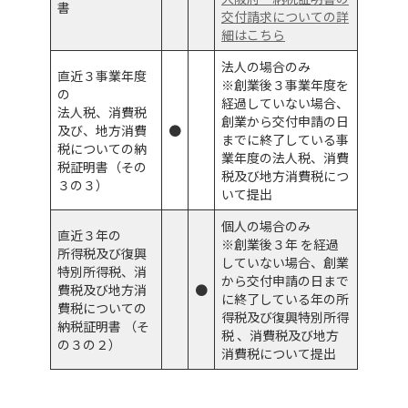
書
交付請求についての詳
細はこちら
法人の場合のみ
直近３事業年度
※創業後３事業年度を
の
経過していない場合、
法人税、消費税
創業から交付申請の日
及び、地方消費
●
までに終了している事
税についての納
業年度の法人税、消費
税証明書（その
税及び地方消費税につ
３の３）
いて提出
個人の場合のみ
直近３年の
※創業後３年 を経過
所得税及び復興
していない場合、創業
特別所得税、消
から交付申請の日まで
費税及び地方消
●
に終了している年の所
費税についての
得税及び復興特別所得
納税証明書 （そ
税 、消費税及び地方
の３の２）
消費税について提出