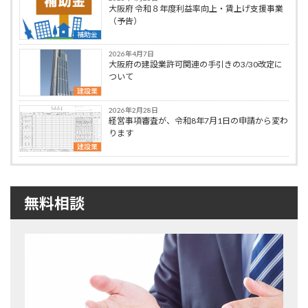
大阪府 令和８年度利益率向上・賃上げ支援事業
（予告）
補助金
2026年4月7日
大阪府の建設業許可関連の手引きの3/30改定に
ついて
建設業
2026年2月28日
経営事項審査が、令和8年7月1日の申請から変わ
ります
建設業
無料相談