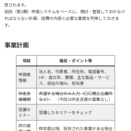
想されます。
前回（第1期）申請システムをベースに、検討・整理しておかなけ
ればならない計画、経費の内容と必要な書類を列挙しておきま
す。
事業計画
項目
補足・ポイント等
法人名、代表者、所在地、電話番号、
申請者
HP、設立年、業種、主な製品・サービ
情報
ス、自社の強み、担当者
伴走支
希望する場合のみ入力（〇〇商工会議所
援機関
など）
（今回は伴走支援の募集なし）
受講セ
受講したセミナーをチェック
ミナー
府の施
昨年度以降、採択された事業がある場合