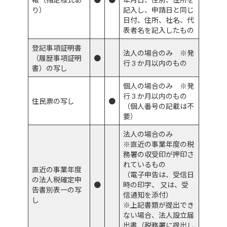
り）
記入し、申請日と同じ
日付、住所、社名、代
表者名を記入したもの
登記事項証明書
法人の場合のみ ※発
（履歴事項証明
●
行 3 か月以内のもの
書）の写し
個人の場合のみ ※発
行 3 か月以内のもの
住民票の写し
●
（個人番号の記載は不
要）
法人の場合のみ
※直近の事業年度の税
務署の収受印が押印さ
れているもの
直近の事業年度
（電子申告は、受信日
の法人税確定申
●
時の印字、 又は、受
告書別表一の写
信通知を添付）
し
※上記書類が提出でき
ない場合、法人設立届
出書（税務署に提出し