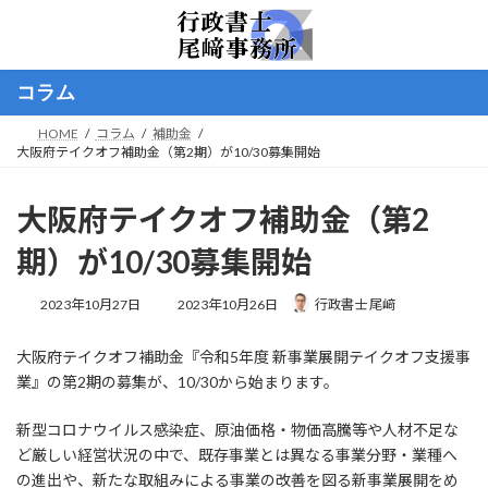
コ
ナ
ン
ビ
テ
ゲ
ン
ー
コラム
ツ
シ
へ
ョ
HOME
コラム
補助金
ス
ン
大阪府テイクオフ補助金（第2期）が10/30募集開始
キ
に
ッ
移
プ
動
大阪府テイクオフ補助金（第2
期）が10/30募集開始
最
2023年10月27日
2023年10月26日
行政書士 尾﨑
終
更
大阪府テイクオフ補助金『令和5年度 新事業展開テイクオフ支援事
新
日
業』の第2期の募集が、10/30から始まります。
時
:
新型コロナウイルス感染症、原油価格・物価高騰等や人材不足な
ど厳しい経営状況の中で、既存事業とは異なる事業分野・業種へ
の進出や、新たな取組みによる事業の改善を図る新事業展開をめ