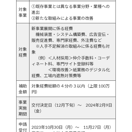
①既存事業とは異なる事業分野・業種への
対象
進出
事業
②新たな取組みによる事業の改善
新事業展開に係る経費
機械装置・システム構築費、広告宣伝・
販売促進費、専門家経費、外注費など
※人手不足解消の取組みに係る経費も対
対象
象
経費
（例）＜人材採用＞仲介手数料・コーデ
ィネート料、専門サイト登録料等
＜環境改善＞紙業務のデジタル化
経費、工場内遮熱対策費等
補助
対象経費総額の４分の３以内（上限 100万
金額
円）
事業
交付決定日（12月下旬）～ 2024年2月9日
実施
（金）
期間
申請
2023年10月30日（月）～ 11月27日（月）
受付