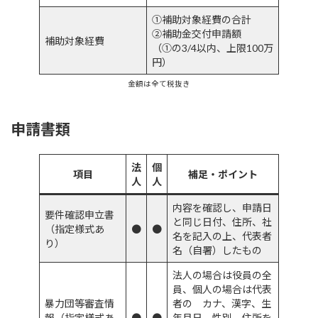
①補助対象経費の合計
②補助金交付申請額
補助対象経費
（①の3/4以内、上限100万
円）
金額は全て税抜き
申請書類
法
個
項目
補足・ポイント
人
人
内容を確認し、申請日
要件確認申立書
と同じ日付、住所、社
（指定様式あ
●
●
名を記入の上、代表者
り）
名（自署）したもの
法人の場合は役員の全
員、個人の場合は代表
暴力団等審査情
者の カナ、漢字、生
報（指定様式あ
●
●
年月日、性別、住所を