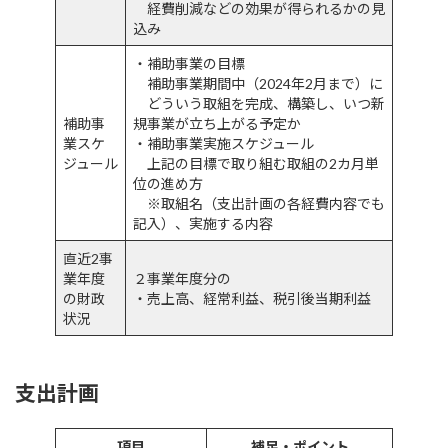
経費削減などの効果が得られるかの見
込み
・補助事業の目標
補助事業期間中（2024年2月まで）に
どういう取組を完成、構築し、いつ新
補助事
規事業が立ち上がる予定か
業スケ
・補助事業実施スケジュール
ジュール
上記の目標で取り組む取組の2カ月単
位の進め方
※取組名（支出計画の各経費内容でも
記入）、実施する内容
直近2事
業年度
２事業年度分の
の財政
・売上高、経常利益、税引後当期利益
状況
支出計画
項目
補足・ポイント