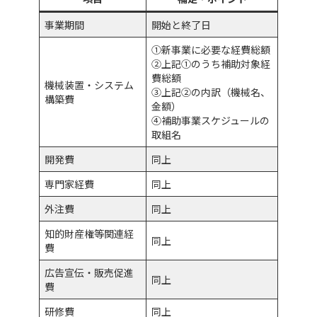
事業期間
開始と終了日
①新事業に必要な経費総額
②上記①のうち補助対象経
費総額
機械装置・システム
③上記②の内訳（機械名、
構築費
金額）
④補助事業スケジュールの
取組名
開発費
同上
専門家経費
同上
外注費
同上
知的財産権等関連経
同上
費
広告宣伝・販売促進
同上
費
研修費
同上