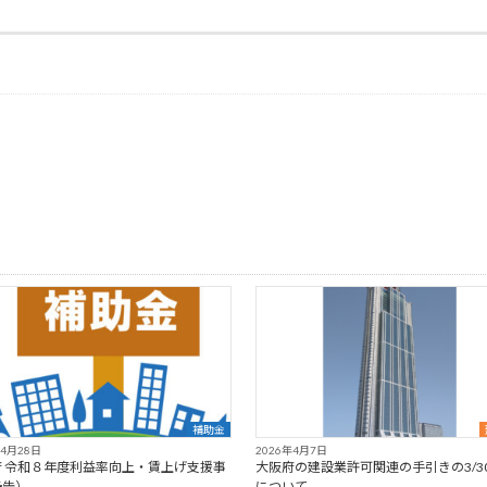
補助金
年4月28日
2026年4月7日
府 令和８年度利益率向上・賃上げ支援事
大阪府の建設業許可関連の手引きの3/3
予告）
について