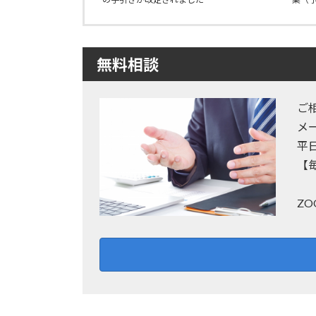
無料相談
ご
メ
平
【
Z