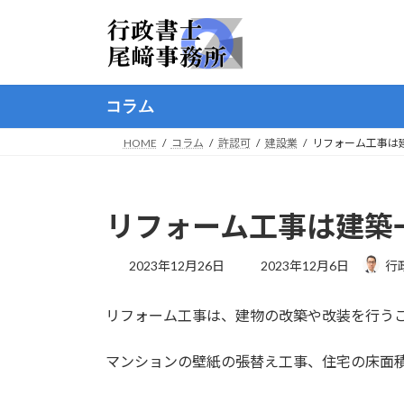
コ
ナ
ン
ビ
テ
ゲ
ン
ー
ツ
シ
コラム
へ
ョ
ス
ン
HOME
コラム
許認可
建設業
リフォーム工事は
キ
に
ッ
移
プ
動
リフォーム工事は建築
最
2023年12月26日
2023年12月6日
行
終
更
リフォーム工事は、建物の改築や改装を行う
新
日
時
マンションの壁紙の張替え工事、住宅の床面
: