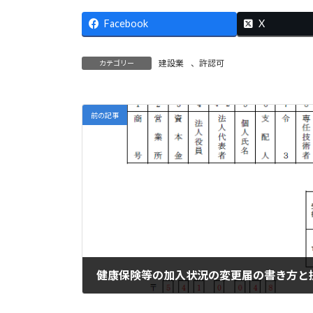
Facebook
X
建設業
、
許認可
カテゴリー
前の記事
健康保険等の加入状況の変更届の書き方と
2023年12月20日