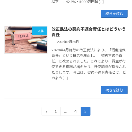
以下 ：42.9%・5000万円超 […]
続きを読む
改正民法の契約不適合責任とはどういう
IT法務
責任
2022年2月24日
2020年4月施行の改正民法により、「瑕疵担保
責任」という概念を廃止し、「契約不適合責
任」に改められました。これにより、買主が行
使できる権利が増えたり、行使期間が延長され
たりします。 今回は、契約不適合責任とは、ど
のよう […]
続きを読む
投
«
1
…
4
5
固
固
固
定
定
定
稿
ペ
ペ
ペ
ー
ー
ー
の