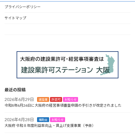
ジ
ジ
ジ
プライバシーポリシー
ペ
ー
サイトマップ
ジ
HOME
送
り
最近の投稿
2026年6月29日
建設業
許認可
お知らせ
令和8年6月26日に大阪府の経営事項審査申請の手引きが改定されました
2026年4月28日
補助金
お知らせ
大阪府 令和８年度利益率向上・賃上げ支援事業（予告）