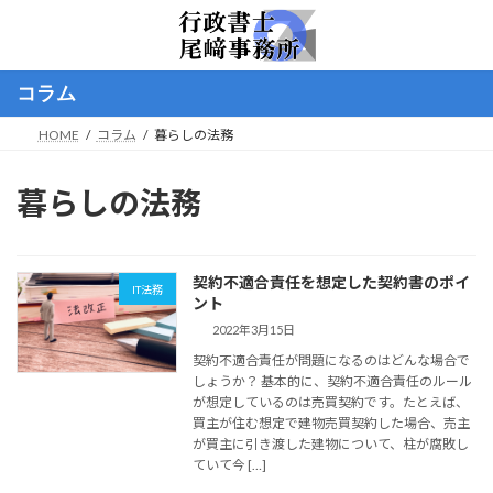
コ
ナ
ン
ビ
テ
ゲ
ン
ー
コラム
ツ
シ
へ
ョ
HOME
コラム
暮らしの法務
ス
ン
キ
に
ッ
移
暮らしの法務
プ
動
契約不適合責任を想定した契約書のポイ
IT法務
ント
2022年3月15日
契約不適合責任が問題になるのはどんな場合で
しょうか？ 基本的に、契約不適合責任のルール
が想定しているのは売買契約です。たとえば、
買主が住む想定で建物売買契約した場合、売主
が買主に引き渡した建物について、柱が腐敗し
ていて今 […]