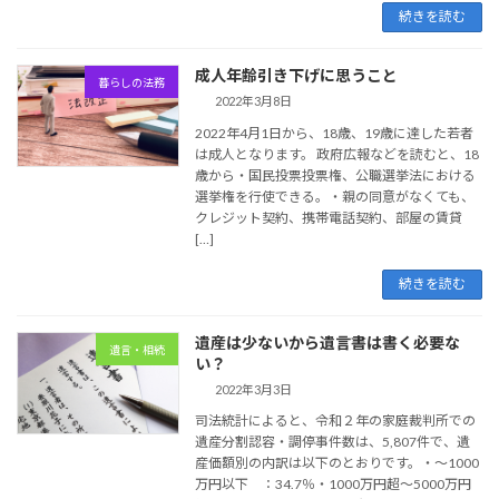
続きを読む
成人年齢引き下げに思うこと
暮らしの法務
2022年3月8日
2022年4月1日から、18歳、19歳に達した若者
は成人となります。 政府広報などを読むと、18
歳から・国民投票投票権、公職選挙法における
選挙権を行使できる。・親の同意がなくても、
クレジット契約、携帯電話契約、部屋の賃貸
[…]
続きを読む
遺産は少ないから遺言書は書く必要な
遺言・相続
い？
2022年3月3日
司法統計によると、令和２年の家庭裁判所での
遺産分割認容・調停事件数は、5,807件で、遺
産価額別の内訳は以下のとおりです。・～1000
万円以下 ：34.7％・1000万円超～5000万円